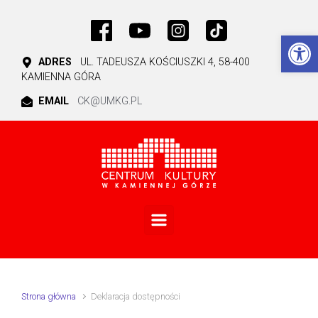
Skip to main content
Ot
ADRES
UL. TADEUSZA KOŚCIUSZKI 4, 58-400
KAMIENNA GÓRA
EMAIL
CK@UMKG.PL
Strona główna
Deklaracja dostępności