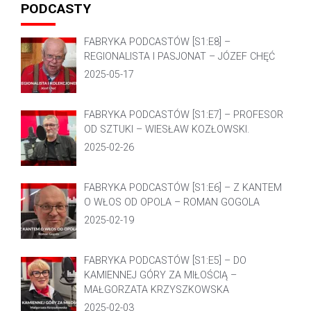
PODCASTY
FABRYKA PODCASTÓW [S1:E8] –
REGIONALISTA I PASJONAT – JÓZEF CHĘĆ
2025-05-17
FABRYKA PODCASTÓW [S1:E7] – PROFESOR
OD SZTUKI – WIESŁAW KOZŁOWSKI.
2025-02-26
FABRYKA PODCASTÓW [S1:E6] – Z KANTEM
O WŁOS OD OPOLA – ROMAN GOGOLA
2025-02-19
FABRYKA PODCASTÓW [S1:E5] – DO
KAMIENNEJ GÓRY ZA MIŁOŚCIĄ –
MAŁGORZATA KRZYSZKOWSKA
2025-02-03