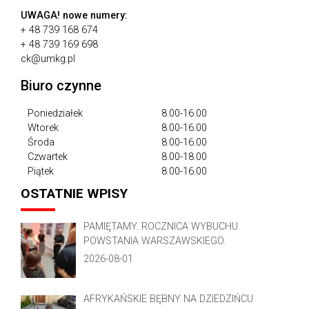
UWAGA!
nowe numery:
+ 48 739 168 674
+ 48 739 169 698
ck@umkg.pl
Biuro czynne
Poniedziałek
8.00-16.00
Wtorek
8.00-16.00
Środa
8.00-16.00
Czwartek
8.00-18.00
Piątek
8.00-16.00
OSTATNIE WPISY
PAMIĘTAMY. ROCZNICA WYBUCHU
POWSTANIA WARSZAWSKIEGO.
2026-08-01
AFRYKAŃSKIE BĘBNY NA DZIEDZIŃCU