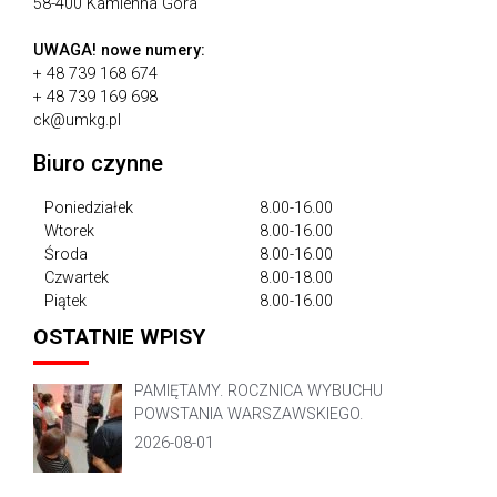
58-400 Kamienna Góra
UWAGA!
nowe numery:
+ 48 739 168 674
+ 48 739 169 698
ck@umkg.pl
Biuro czynne
Poniedziałek
8.00-16.00
Wtorek
8.00-16.00
Środa
8.00-16.00
Czwartek
8.00-18.00
Piątek
8.00-16.00
OSTATNIE WPISY
PAMIĘTAMY. ROCZNICA WYBUCHU
POWSTANIA WARSZAWSKIEGO.
2026-08-01