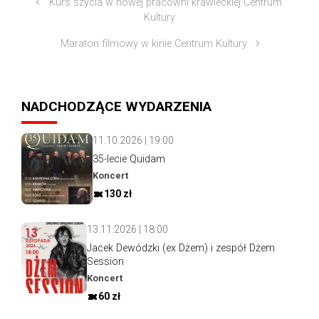
Kurs szycia w nowej pracowni krawieckiej Centrum
Kultury
Maraton filmowy w kinie Centrum Kultury
NADCHODZĄCE WYDARZENIA
11.10.2026 | 19:00
35-lecie Quidam
Koncert
130 zł
13.11.2026 | 18:00
Jacek Dewódzki (ex Dżem) i zespół Dżem
Session
Koncert
60 zł