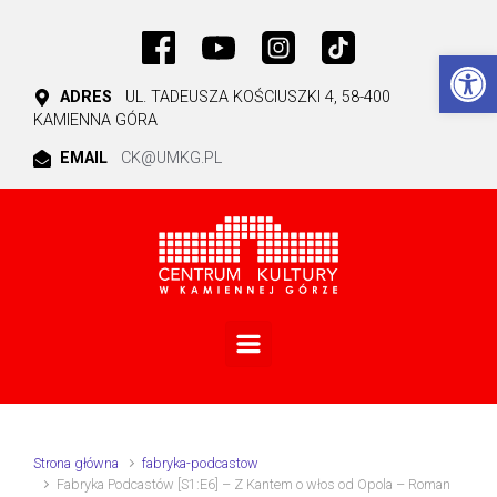
Skip to main content
Ot
ADRES
UL. TADEUSZA KOŚCIUSZKI 4, 58-400
KAMIENNA GÓRA
EMAIL
CK@UMKG.PL
Strona główna
fabryka-podcastow
Fabryka Podcastów [S1:E6] – Z Kantem o włos od Opola – Roman