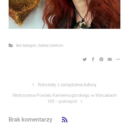
Bez kategorii
,
Galeria Centrum
Warsztaty z zarządzania kulturą
Mistrzostwa Powiatu Kamiennogórskiego w Warcabach
100 – polowych
Brak komentarzy