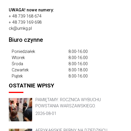
UWAGA!
nowe numery:
+ 48 739 168 674
+ 48 739 169 698
ck@umkg.pl
Biuro czynne
Poniedziałek
8.00-16.00
Wtorek
8.00-16.00
Środa
8.00-16.00
Czwartek
8.00-18.00
Piątek
8.00-16.00
OSTATNIE WPISY
PAMIĘTAMY. ROCZNICA WYBUCHU
POWSTANIA WARSZAWSKIEGO.
2026-08-01
AFRYKAŃSKIE BĘBNY NA DZIEDZIŃCU