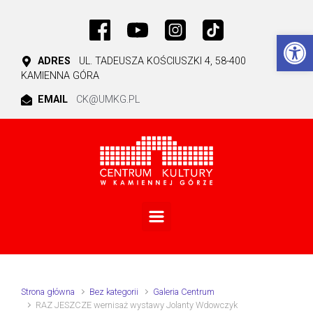
Skip to main content
Ot
ADRES
UL. TADEUSZA KOŚCIUSZKI 4, 58-400
KAMIENNA GÓRA
EMAIL
CK@UMKG.PL
Strona główna
Bez kategorii
Galeria Centrum
RAZ JESZCZE wernisaż wystawy Jolanty Wdowczyk