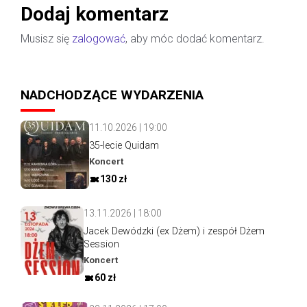
Dodaj komentarz
Musisz się
zalogować
, aby móc dodać komentarz.
NADCHODZĄCE WYDARZENIA
11.10.2026 | 19:00
35-lecie Quidam
Koncert
130 zł
13.11.2026 | 18:00
Jacek Dewódzki (ex Dżem) i zespół Dżem
Session
Koncert
60 zł