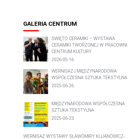
GALERIA CENTRUM
ŚWIĘTO CERAMIKI – WYSTAWA
CERAMIKI TWORZONEJ W PRACOWNI
CENTRUM KULTURY
2026-05-16
WERNISAŻ | MIĘDZYNARODOWA
WSPÓŁCZESNA SZTUKA TEKSTYLNA
2025-06-26
MIĘDZYNARODOWA WSPÓŁCZESNA
SZTUKA TEKSTYLNA
2025-06-23
WERNISAŻ WYSTAWY SŁAWOMIRY KLIJANOWICZ-