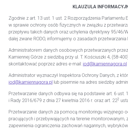
KLAUZULA INFORMACYJN
Zgodnie z art. 13 ust. 1 ust. 2 Rozporządzenia Parlamentu E
w sprawie ochrony osób fizycznych w związku z przetwa
przepływu takich danych oraz uchylenia dyrektywy 95/46
dalej zwane RODO, informujemy o zasadach przetwarzani
Administratorem danych osobowych przetwarzanych przez s
Kamiennej Górze z siedzibą przy ul. T. Kościuszki 4, (58-4
skontaktować poprzez adres e-mail:
iod@kamiennagora.pl
Administrator wyznaczył Inspektora Ochrony Danych, z któ
iod@kamiennagora.pl
lub pisemnie na adres siedziby admini
Przetwarzanie danych odbywa się na podstawie art. 6 ust. 
2
i Rady 2016/679 z dnia 27 kwietnia 2016 r. oraz art. 22
ust
Przetwarzanie danych za pomocą monitoringu wizyjnego o
pracujących i przebywających na terenie monitorowanym, z
zapewnienia ograniczenia zachowań nagannych, wybryków c