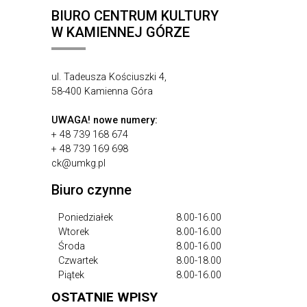
BIURO CENTRUM KULTURY
W KAMIENNEJ GÓRZE
ul. Tadeusza Kościuszki 4,
58-400 Kamienna Góra
UWAGA!
nowe numery:
+ 48 739 168 674
+ 48 739 169 698
ck@umkg.pl
Biuro czynne
Poniedziałek
8.00-16.00
Wtorek
8.00-16.00
Środa
8.00-16.00
Czwartek
8.00-18.00
Piątek
8.00-16.00
OSTATNIE WPISY