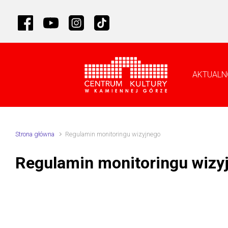
Skip to main content
AKTUALN
Strona główna
Regulamin monitoringu wizyjnego
Regulamin monitoringu wizy