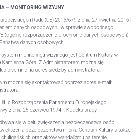
A – MONITORING WIZYJNY
uropejskiego i Radu (UE) 2016/679 z dnia 27 kwietnia 2016 r.
rzaniem danych osobowych i w sprawie swobodnego
/WE (ogólne rozporządzenie o ochronie danych osobowych)
a Państwa danych osobowych:
ystem monitoringu wizyjnego jest Centrum Kultury w
00) Kamienna Góra. Z Administratorem można się
lub pisemnie na adres siedziby administratora.
rym można się skontaktować poprzez adres e-mail:
stratora.
1 lit. c Rozporządzenia Parlamentu Europejskiego
awy z dnia 26 czerwca 1974 r. Kodeks pracy
dbywa się w celu zwiększenia bezpieczeństwa osób
większenia bezpieczeństwa mienia Centrum Kultury a także
huligańskich oraz aktów wandalizmu na terenie