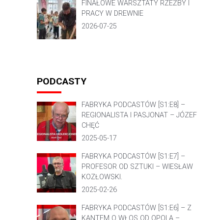
FINAŁOWE WARSZTATY RZEŹBY I
PRACY W DREWNIE
2026-07-25
PODCASTY
FABRYKA PODCASTÓW [S1:E8] –
REGIONALISTA I PASJONAT – JÓZEF
CHĘĆ
2025-05-17
FABRYKA PODCASTÓW [S1:E7] –
PROFESOR OD SZTUKI – WIESŁAW
KOZŁOWSKI.
2025-02-26
FABRYKA PODCASTÓW [S1:E6] – Z
KANTEM O WŁOS OD OPOLA –