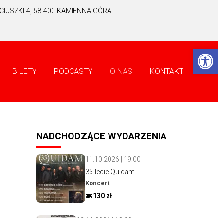
IUSZKI 4, 58-400 KAMIENNA GÓRA
Ot
BILETY
PODCASTY
O NAS
KONTAKT
NADCHODZĄCE WYDARZENIA
11.10.2026 | 19:00
35-lecie Quidam
Koncert
130 zł