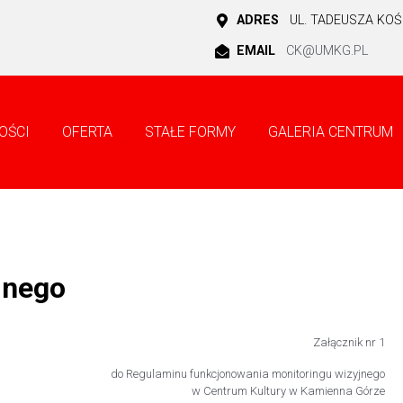
ADRES
UL. TADEUSZA KOŚC
EMAIL
CK@UMKG.PL
OŚCI
OFERTA
STAŁE FORMY
GALERIA CENTRUM
jnego
Załącznik nr 1
do Regulaminu funkcjonowania monitoringu wizyjnego
w Centrum Kultury w Kamienna Górze