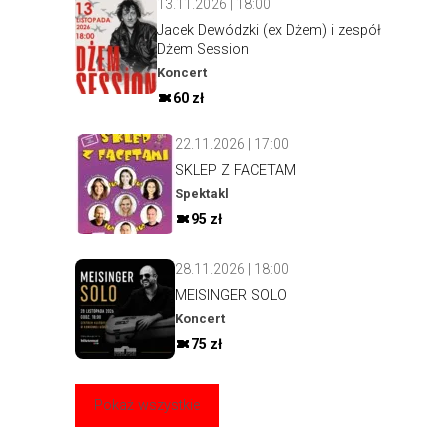
13.11.2026 | 18:00
Jacek Dewódzki (ex Dżem) i zespół
Dżem Session
Koncert
60 zł
22.11.2026 | 17:00
SKLEP Z FACETAM
Spektakl
95 zł
28.11.2026 | 18:00
MEISINGER SOLO
Koncert
75 zł
Pokaż wszystkie