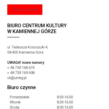
Pokaż wszystkie
BIURO CENTRUM KULTURY
W KAMIENNEJ GÓRZE
ul. Tadeusza Kościuszki 4,
58-400 Kamienna Góra
UWAGA!
nowe numery:
+ 48 739 168 674
+ 48 739 169 698
ck@umkg.pl
Biuro czynne
Poniedziałek
8.00-16.00
Wtorek
8.00-16.00
Środa
8.00-16.00