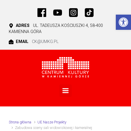
Skip to main content
Ot
ADRES
UL. TADEUSZA KOŚCIUSZKI 4, 58-400
KAMIENNA GÓRA
EMAIL
CK@UMKG.PL
Strona główna
UE Nasze Projekty
Zabudowa sceny sali widowiskowej i kameralnej