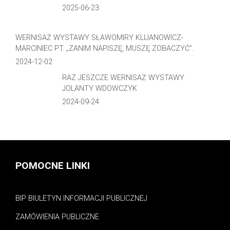
2025-06-23
WERNISAŻ WYSTAWY SŁAWOMIRY KLIJANOWICZ-
MARCINIEC PT. „ZANIM NAPISZĘ, MUSZĘ ZOBACZYĆ”.
2024-12-02
RAZ JESZCZE WERNISAŻ WYSTAWY
JOLANTY WDOWCZYK
2024-09-24
POMOCNE LINKI
BIP BIULETYN INFORMACJI PUBLICZNEJ
ZAMÓWIENIA PUBLICZNE