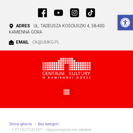
Skip to main content
Ot
ADRES
UL. TADEUSZA KOŚCIUSZKI 4, 58-400
KAMIENNA GÓRA
EMAIL
CK@UMKG.PL
Strona główna
Bez kategorii
ET FACTUM EST – Najpiękniejsze arie sakralne