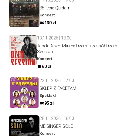
35-lecie Quidam
Koncert
130 zł
13.11.2026 | 18:00
Jacek Dewódzki (ex Dżem) i zespół Dżem
Session
Koncert
60 zł
22.11.2026 | 17:00
SKLEP Z FACETAM
Spektakl
95 zł
28.11.2026 | 18:00
MEISINGER SOLO
Koncert