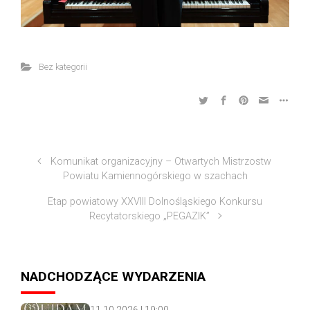
Bez kategorii
Komunikat organizacyjny – Otwartych Mistrzostw
Powiatu Kamiennogórskiego w szachach
Etap powiatowy XXVIII Dolnośląskiego Konkursu
Recytatorskiego „PEGAZIK”
NADCHODZĄCE WYDARZENIA
11.10.2026 | 19:00