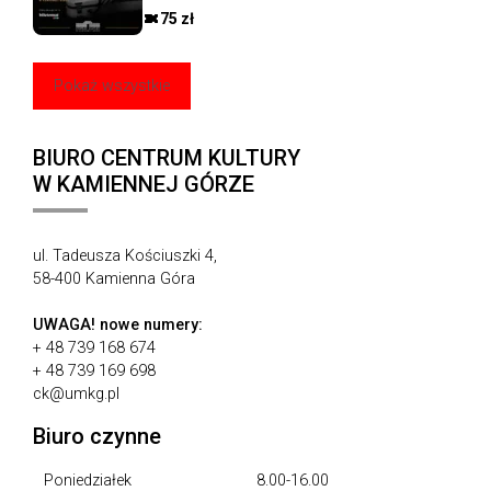
75 zł
Pokaż wszystkie
BIURO CENTRUM KULTURY
W KAMIENNEJ GÓRZE
ul. Tadeusza Kościuszki 4,
58-400 Kamienna Góra
UWAGA!
nowe numery:
+ 48 739 168 674
+ 48 739 169 698
ck@umkg.pl
Biuro czynne
Poniedziałek
8.00-16.00