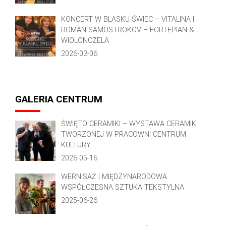
KONCERT W BLASKU ŚWIEC – VITALINA I
ROMAN SAMOSTROKOV – FORTEPIAN &
WIOLONCZELA
2026-03-06
GALERIA CENTRUM
ŚWIĘTO CERAMIKI – WYSTAWA CERAMIKI
TWORZONEJ W PRACOWNI CENTRUM
KULTURY
2026-05-16
WERNISAŻ | MIĘDZYNARODOWA
WSPÓŁCZESNA SZTUKA TEKSTYLNA
2025-06-26