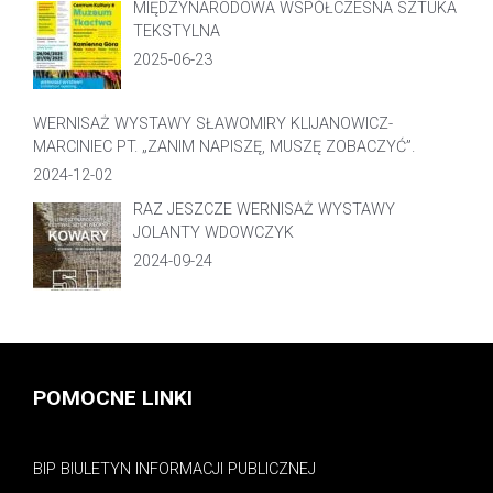
MIĘDZYNARODOWA WSPÓŁCZESNA SZTUKA
TEKSTYLNA
2025-06-23
WERNISAŻ WYSTAWY SŁAWOMIRY KLIJANOWICZ-
MARCINIEC PT. „ZANIM NAPISZĘ, MUSZĘ ZOBACZYĆ”.
2024-12-02
RAZ JESZCZE WERNISAŻ WYSTAWY
JOLANTY WDOWCZYK
2024-09-24
POMOCNE LINKI
BIP BIULETYN INFORMACJI PUBLICZNEJ