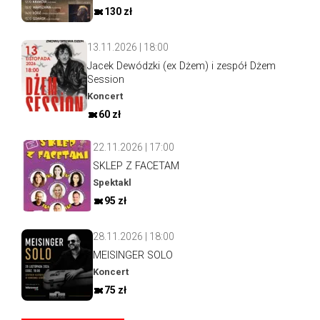
130 zł
13.11.2026 | 18:00
Jacek Dewódzki (ex Dżem) i zespół Dżem
Session
Koncert
60 zł
22.11.2026 | 17:00
SKLEP Z FACETAM
Spektakl
95 zł
28.11.2026 | 18:00
MEISINGER SOLO
Koncert
75 zł