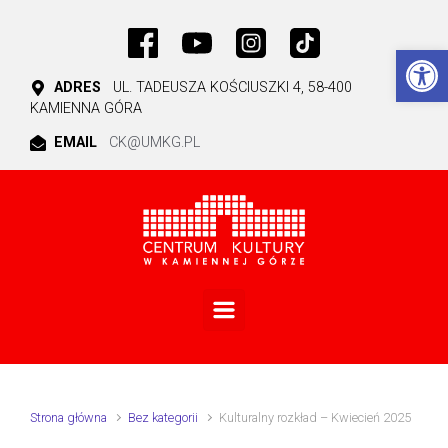
Skip to main content
Ot
ADRES
UL. TADEUSZA KOŚCIUSZKI 4, 58-400
KAMIENNA GÓRA
EMAIL
CK@UMKG.PL
Strona główna
Bez kategorii
Kulturalny rozkład – Kwiecień 2025