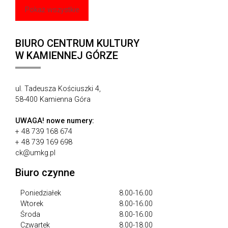
Pokaż wszystkie
BIURO CENTRUM KULTURY
W KAMIENNEJ GÓRZE
ul. Tadeusza Kościuszki 4,
58-400 Kamienna Góra
UWAGA!
nowe numery:
+ 48 739 168 674
+ 48 739 169 698
ck@umkg.pl
Biuro czynne
Poniedziałek
8.00-16.00
Wtorek
8.00-16.00
Środa
8.00-16.00
Czwartek
8.00-18.00