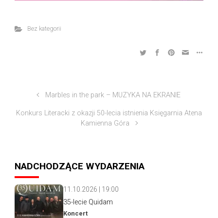
Bez kategorii
Marbles in the park – MUZYKA NA EKRANIE
Konkurs Literacki z okazji 50-lecia istnienia Księgarnia Atena
Kamienna Góra
NADCHODZĄCE WYDARZENIA
11.10.2026 | 19:00
35-lecie Quidam
Koncert