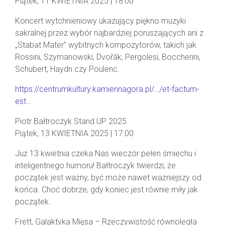
Piątek, 11 KWIETNIA 2025 | 18:00
Koncert wytchnieniowy ukazujący piękno muzyki
sakralnej przez wybór najbardziej poruszających arii z
„Stabat Mater” wybitnych kompozytorów, takich jak
Rossini, Szymanowski, Dvořák, Pergolesi, Boccherini,
Schubert, Haydn czy Poulenc.
https://centrumkultury.kamiennagora.pl/…/et-factum-
est…
Piotr Bałtroczyk Stand UP 2025
Piątek, 13 KWIETNIA 2025 | 17:00
Już 13 kwietnia czeka Nas wieczór pełen śmiechu i
inteligentnego humoru! Bałtroczyk twierdzi, że
początek jest ważny, być może nawet ważniejszy od
końca. Choć dobrze, gdy koniec jest równie miły jak
początek.
Frett, Galaktyka Mięsa – Rzeczywistość równoległa