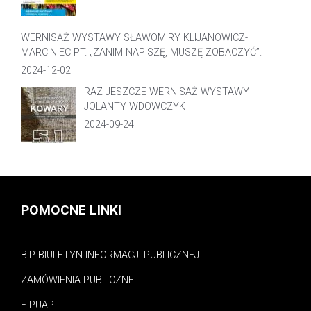
WERNISAŻ WYSTAWY SŁAWOMIRY KLIJANOWICZ-
MARCINIEC PT. „ZANIM NAPISZĘ, MUSZĘ ZOBACZYĆ”.
2024-12-02
RAZ JESZCZE WERNISAŻ WYSTAWY
JOLANTY WDOWCZYK
2024-09-24
POMOCNE LINKI
BIP BIULETYN INFORMACJI PUBLICZNEJ
ZAMÓWIENIA PUBLICZNE
E-PUAP