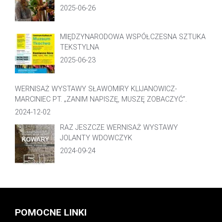
2025-06-26
MIĘDZYNARODOWA WSPÓŁCZESNA SZTUKA
TEKSTYLNA
2025-06-23
WERNISAŻ WYSTAWY SŁAWOMIRY KLIJANOWICZ-
MARCINIEC PT. „ZANIM NAPISZĘ, MUSZĘ ZOBACZYĆ”.
2024-12-02
RAZ JESZCZE WERNISAŻ WYSTAWY
JOLANTY WDOWCZYK
2024-09-24
POMOCNE LINKI