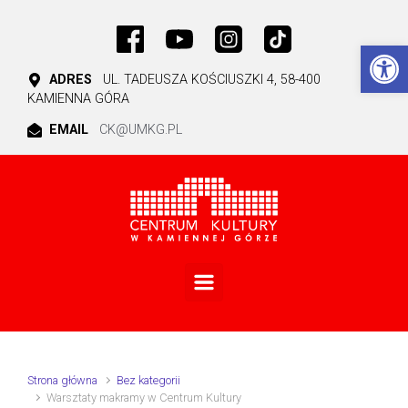
Skip to main content
Ot
ADRES
UL. TADEUSZA KOŚCIUSZKI 4, 58-400
KAMIENNA GÓRA
EMAIL
CK@UMKG.PL
Strona główna
Bez kategorii
Warsztaty makramy w Centrum Kultury