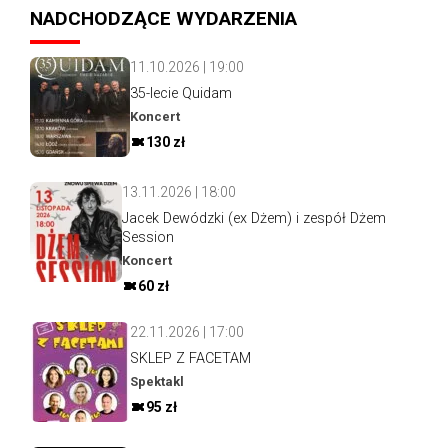
NADCHODZĄCE WYDARZENIA
11.10.2026 | 19:00
35-lecie Quidam
Koncert
130 zł
13.11.2026 | 18:00
Jacek Dewódzki (ex Dżem) i zespół Dżem
Session
Koncert
60 zł
22.11.2026 | 17:00
SKLEP Z FACETAM
Spektakl
95 zł