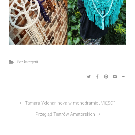
Bez kategorii
Tamara Yelchaninova w monodramie „MIĘSO”
Przegląd Teatrów Amatorskich