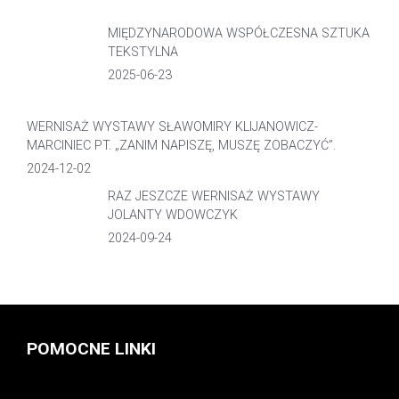
MIĘDZYNARODOWA WSPÓŁCZESNA SZTUKA
TEKSTYLNA
2025-06-23
WERNISAŻ WYSTAWY SŁAWOMIRY KLIJANOWICZ-
MARCINIEC PT. „ZANIM NAPISZĘ, MUSZĘ ZOBACZYĆ”.
2024-12-02
RAZ JESZCZE WERNISAŻ WYSTAWY
JOLANTY WDOWCZYK
2024-09-24
POMOCNE LINKI