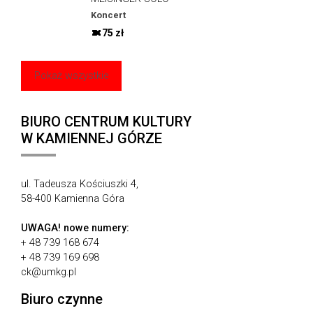
Koncert
75 zł
Pokaż wszystkie
BIURO CENTRUM KULTURY
W KAMIENNEJ GÓRZE
ul. Tadeusza Kościuszki 4,
58-400 Kamienna Góra
UWAGA!
nowe numery:
+ 48 739 168 674
+ 48 739 169 698
ck@umkg.pl
Biuro czynne