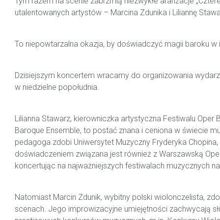
Tym razem na scenie zabrzmią niezwykłe aranżacje „Cztere
utalentowanych artystów – Marcina Zdunika i Liliannę Stawa
To niepowtarzalna okazja, by doświadczyć magii baroku w 
Dzisiejszym koncertem wracamy do organizowania wydarzeń
w niedzielne popołudnia.
Lilianna Stawarz, kierowniczka artystyczna Festiwalu Oper
Baroque Ensemble, to postać znana i ceniona w świecie muz
pedagoga zdobi Uniwersytet Muzyczny Fryderyka Chopina, g
doświadczeniem związana jest również z Warszawską Oper
koncertując na najważniejszych festiwalach muzycznych na
Natomiast Marcin Zdunik, wybitny polski wiolonczelista, zdo
scenach. Jego improwizacyjne umiejętności zachwycają sł