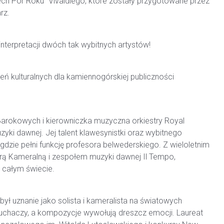
ch Pór Roku” Vivaldiego, które zostały przygotowane przez
rz.
interpretacji dwóch tak wybitnych artystów!
 kulturalnych dla kamiennogórskiej publiczności
 Barokowych i kierowniczka muzyczna orkiestry Royal
yki dawnej. Jej talent klawesynistki oraz wybitnego
dzie pełni funkcję profesora belwederskiego. Z wieloletnim
ą Kameralną i zespołem muzyki dawnej Il Tempo,
 całym świecie.
był uznanie jako solista i kameralista na światowych
uchaczy, a kompozycje wywołują dreszcz emocji. Laureat