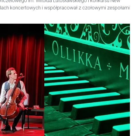
onczelowego im. Witolda Lutosławskiego i konkursu New
salach koncertowych i współpracował z czołowymi zespołami