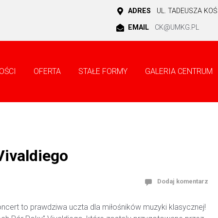
ADRES
UL. TADEUSZA KOŚC
EMAIL
CK@UMKG.PL
OŚCI
OFERTA
STAŁE FORMY
GALERIA CENTRUM
Vivaldiego
Dodaj komentarz
ncert to prawdziwa uczta dla miłośników muzyki klasycznej!