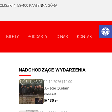
IUSZKI 4, 58-400 KAMIENNA GÓRA
Ot
BILETY
PODCASTY
O NAS
KONTAKT
NADCHODZĄCE WYDARZENIA
11.10.2026 | 19:00
35-lecie Quidam
Koncert
130 zł