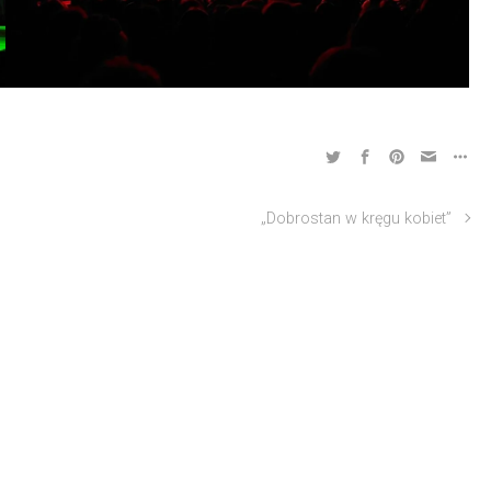
„Dobrostan w kręgu kobiet”