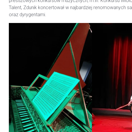
prestiżowych konkursów muzycznych, m.in. Konkursu Wiol
Talent, Zdunik koncertował w najbardziej renomowanych 
oraz dyrygentami.