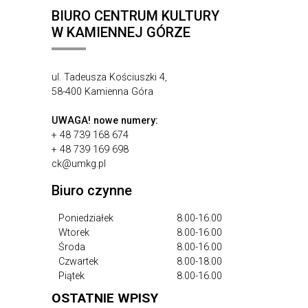
BIURO CENTRUM KULTURY
W KAMIENNEJ GÓRZE
ul. Tadeusza Kościuszki 4,
58-400 Kamienna Góra
UWAGA!
nowe numery:
+ 48 739 168 674
+ 48 739 169 698
ck@umkg.pl
Biuro czynne
Poniedziałek
8.00-16.00
Wtorek
8.00-16.00
Środa
8.00-16.00
Czwartek
8.00-18.00
Piątek
8.00-16.00
OSTATNIE WPISY