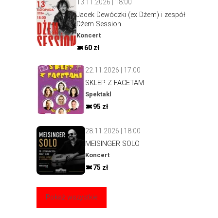
13.11.2026 | 18:00
Jacek Dewódzki (ex Dżem) i zespół
Dżem Session
Koncert
60 zł
22.11.2026 | 17:00
SKLEP Z FACETAM
Spektakl
95 zł
28.11.2026 | 18:00
MEISINGER SOLO
Koncert
75 zł
Pokaż wszystkie