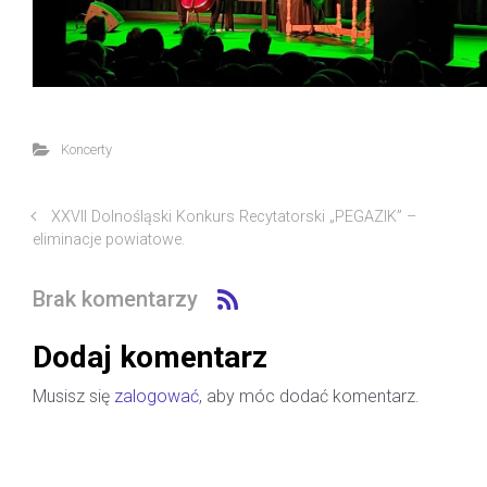
Koncerty
XXVII Dolnośląski Konkurs Recytatorski „PEGAZIK” –
eliminacje powiatowe.
Brak komentarzy
Dodaj komentarz
Musisz się
zalogować
, aby móc dodać komentarz.