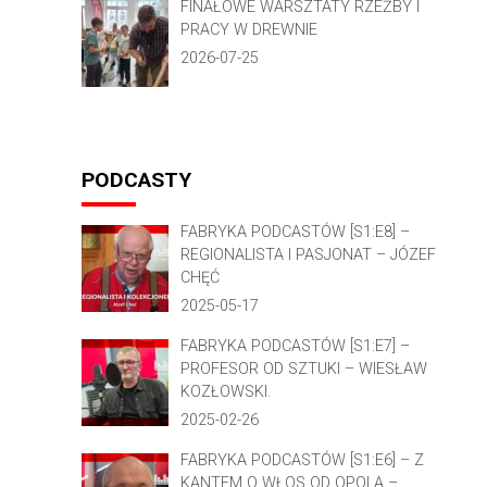
FINAŁOWE WARSZTATY RZEŹBY I
PRACY W DREWNIE
2026-07-25
PODCASTY
FABRYKA PODCASTÓW [S1:E8] –
REGIONALISTA I PASJONAT – JÓZEF
CHĘĆ
2025-05-17
FABRYKA PODCASTÓW [S1:E7] –
PROFESOR OD SZTUKI – WIESŁAW
KOZŁOWSKI.
2025-02-26
FABRYKA PODCASTÓW [S1:E6] – Z
KANTEM O WŁOS OD OPOLA –