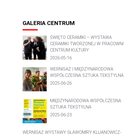
GALERIA CENTRUM
ŚWIĘTO CERAMIKI – WYSTAWA
CERAMIKI TWORZONEJ W PRACOWNI
CENTRUM KULTURY
2026-05-16
WERNISAŻ | MIĘDZYNARODOWA
WSPÓŁCZESNA SZTUKA TEKSTYLNA
2025-06-26
MIĘDZYNARODOWA WSPÓŁCZESNA
SZTUKA TEKSTYLNA
2025-06-23
WERNISAŻ WYSTAWY SŁAWOMIRY KLIJANOWICZ-