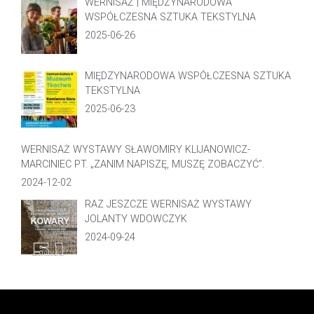
WERNISAŻ | MIĘDZYNARODOWA
WSPÓŁCZESNA SZTUKA TEKSTYLNA
2025-06-26
MIĘDZYNARODOWA WSPÓŁCZESNA SZTUKA
TEKSTYLNA
2025-06-23
WERNISAŻ WYSTAWY SŁAWOMIRY KLIJANOWICZ-
MARCINIEC PT. „ZANIM NAPISZĘ, MUSZĘ ZOBACZYĆ”.
2024-12-02
RAZ JESZCZE WERNISAŻ WYSTAWY
JOLANTY WDOWCZYK
2024-09-24