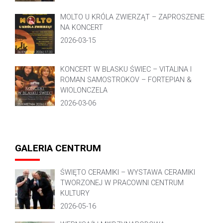
MOLTO U KRÓLA ZWIERZĄT – ZAPROSZENIE
NA KONCERT
2026-03-15
KONCERT W BLASKU ŚWIEC – VITALINA I
ROMAN SAMOSTROKOV – FORTEPIAN &
WIOLONCZELA
2026-03-06
GALERIA CENTRUM
ŚWIĘTO CERAMIKI – WYSTAWA CERAMIKI
TWORZONEJ W PRACOWNI CENTRUM
KULTURY
2026-05-16