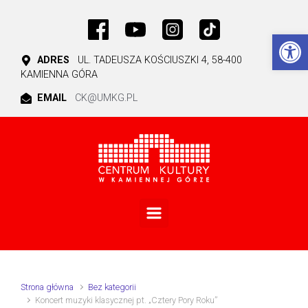
Skip to main content
Ot
ADRES
UL. TADEUSZA KOŚCIUSZKI 4, 58-400
KAMIENNA GÓRA
EMAIL
CK@UMKG.PL
Strona główna
Bez kategorii
Koncert muzyki klasycznej pt. „Cztery Pory Roku”