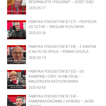
REGIONALISTA I PASJONAT – JÓZEF CHĘĆ
2025-05-17
FABRYKA PODCASTÓW [S1:E7] – PROFESOR
OD SZTUKI – WIESŁAW KOZŁOWSKI.
2025-02-26
FABRYKA PODCASTÓW [S1:E6] – Z KANTEM
O WŁOS OD OPOLA – ROMAN GOGOLA
2025-02-19
FABRYKA PODCASTÓW [S1:E5] – DO
KAMIENNEJ GÓRY ZA MIŁOŚCIĄ –
MAŁGORZATA KRZYSZKOWSKA
2025-02-03
FABRYKA PODCASTÓW [S1:E4] –
KAMIENNOGÓRZANIN Z WYBORU – JACEK