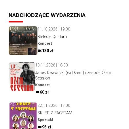
NADCHODZĄCE WYDARZENIA
11.10.2026 | 19:00
35-lecie Quidam
Koncert
130 zł
13.11.2026 | 18:00
Jacek Dewódzki (ex Dżem) i zespół Dżem
Session
Koncert
60 zł
22.11.2026 | 17:00
SKLEP Z FACETAM
Spektakl
95 zł