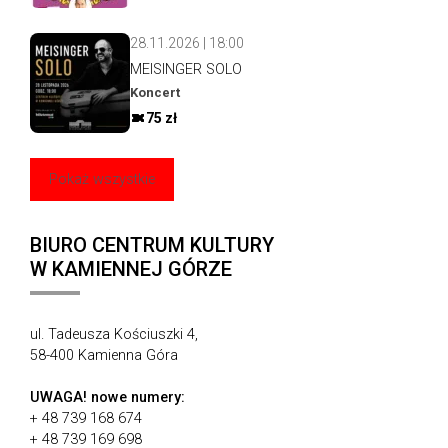
28.11.2026 | 18:00
MEISINGER SOLO
Koncert
75 zł
Pokaż wszystkie
BIURO CENTRUM KULTURY
W KAMIENNEJ GÓRZE
ul. Tadeusza Kościuszki 4,
58-400 Kamienna Góra
UWAGA!
nowe numery:
+ 48 739 168 674
+ 48 739 169 698