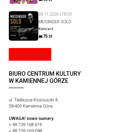
28.11.2026 | 18:00
MEISINGER SOLO
Koncert
75 zł
Pokaż wszystkie
BIURO CENTRUM KULTURY
W KAMIENNEJ GÓRZE
ul. Tadeusza Kościuszki 4,
58-400 Kamienna Góra
UWAGA!
nowe numery:
+ 48 739 168 674
+ 48 739 169 698