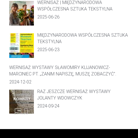
WERNISAŻ | MIĘDZYNARODOWA
WSPÓŁCZESNA SZTUKA TEKSTYLNA
2025-06-26
MIĘDZYNARODOWA WSPÓŁCZESNA SZTUKA
TEKSTYLNA
2025-06-23
WERNISAŻ WYSTAWY SŁAWOMIRY KLIJANOWICZ-
MARCINIEC PT. „ZANIM NAPISZĘ, MUSZĘ ZOBACZYĆ”.
2024-12-02
RAZ JESZCZE WERNISAŻ WYSTAWY
JOLANTY WDOWCZYK
2024-09-24