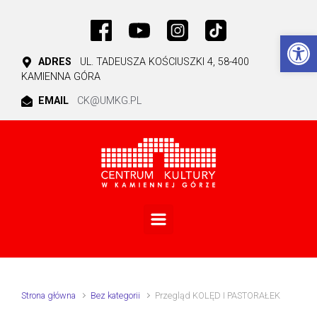
Skip to main content
Ot
ADRES
UL. TADEUSZA KOŚCIUSZKI 4, 58-400
KAMIENNA GÓRA
EMAIL
CK@UMKG.PL
Strona główna
Bez kategorii
Przegląd KOLĘD I PASTORAŁEK