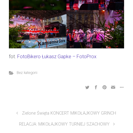
fot.
FotoBikero Łukasz Gapke – FotoProx
Bez kategorii
Zielone Święta KONCERT MIKOŁAJKOWY GRINCH
RELACJA: MIKOŁAJKOWY TURNIEJ SZACHOWY