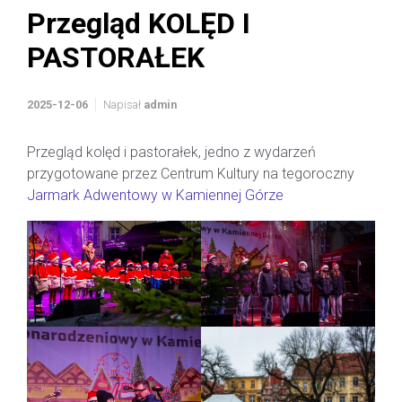
Przegląd KOLĘD I
PASTORAŁEK
2025-12-06
Napisał
admin
Przegląd kolęd i pastorałek, jedno z wydarzeń
przygotowane przez Centrum Kultury na tegoroczny
Jarmark Adwentowy w Kamiennej Górze