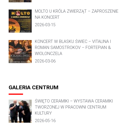
MOLTO U KRÓLA ZWIERZĄT – ZAPROSZENIE
NA KONCERT
2026-03-15
KONCERT W BLASKU ŚWIEC – VITALINA I
ROMAN SAMOSTROKOV – FORTEPIAN &
WIOLONCZELA
2026-03-06
GALERIA CENTRUM
ŚWIĘTO CERAMIKI – WYSTAWA CERAMIKI
TWORZONEJ W PRACOWNI CENTRUM
KULTURY
2026-05-16