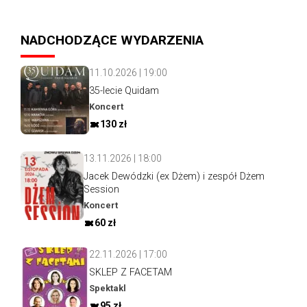
NADCHODZĄCE WYDARZENIA
11.10.2026 | 19:00
35-lecie Quidam
Koncert
130 zł
13.11.2026 | 18:00
Jacek Dewódzki (ex Dżem) i zespół Dżem
Session
Koncert
60 zł
22.11.2026 | 17:00
SKLEP Z FACETAM
Spektakl
95 zł