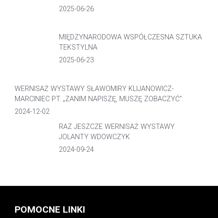
2025-06-26
MIĘDZYNARODOWA WSPÓŁCZESNA SZTUKA
TEKSTYLNA
2025-06-23
WERNISAŻ WYSTAWY SŁAWOMIRY KLIJANOWICZ-
MARCINIEC PT. „ZANIM NAPISZĘ, MUSZĘ ZOBACZYĆ”.
2024-12-02
RAZ JESZCZE WERNISAŻ WYSTAWY
JOLANTY WDOWCZYK
2024-09-24
POMOCNE LINKI