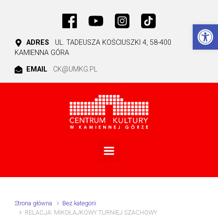
Skip to main content
Ot
ADRES
UL. TADEUSZA KOŚCIUSZKI 4, 58-400
KAMIENNA GÓRA
EMAIL
CK@UMKG.PL
Strona główna
Bez kategorii
RELACJA: MIKOŁAJKOWY TURNIEJ SZACHOWY