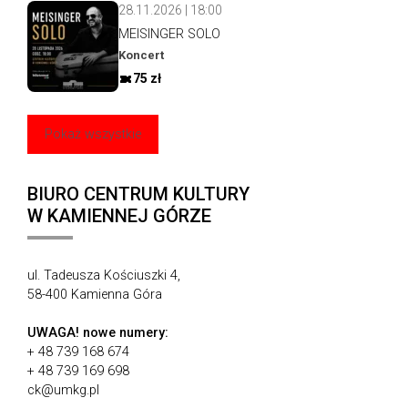
28.11.2026 | 18:00
MEISINGER SOLO
Koncert
75 zł
Pokaż wszystkie
BIURO CENTRUM KULTURY
W KAMIENNEJ GÓRZE
ul. Tadeusza Kościuszki 4,
58-400 Kamienna Góra
UWAGA!
nowe numery:
+ 48 739 168 674
+ 48 739 169 698
ck@umkg.pl