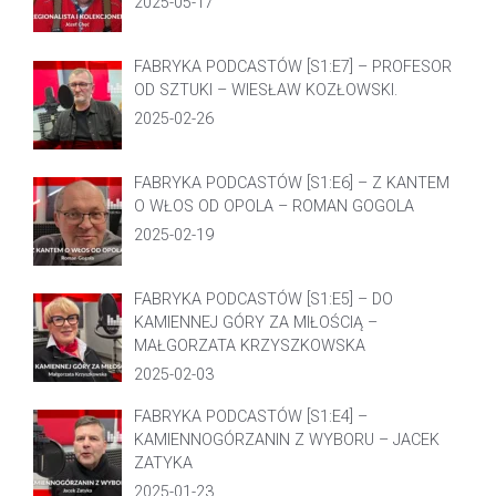
2025-05-17
FABRYKA PODCASTÓW [S1:E7] – PROFESOR
OD SZTUKI – WIESŁAW KOZŁOWSKI.
2025-02-26
FABRYKA PODCASTÓW [S1:E6] – Z KANTEM
O WŁOS OD OPOLA – ROMAN GOGOLA
2025-02-19
FABRYKA PODCASTÓW [S1:E5] – DO
KAMIENNEJ GÓRY ZA MIŁOŚCIĄ –
MAŁGORZATA KRZYSZKOWSKA
2025-02-03
FABRYKA PODCASTÓW [S1:E4] –
KAMIENNOGÓRZANIN Z WYBORU – JACEK
ZATYKA
2025-01-23