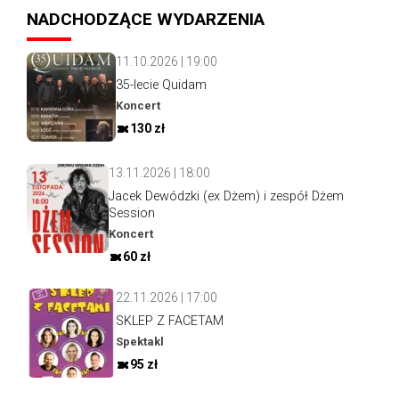
NADCHODZĄCE WYDARZENIA
11.10.2026 | 19:00
35-lecie Quidam
Koncert
130 zł
13.11.2026 | 18:00
Jacek Dewódzki (ex Dżem) i zespół Dżem
Session
Koncert
60 zł
22.11.2026 | 17:00
SKLEP Z FACETAM
Spektakl
95 zł