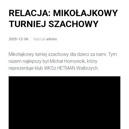
RELACJA: MIKOŁAJKOWY
TURNIEJ SZACHOWY
2025-12-06
Napisał
admin
Mikołajkowy turniej szachowy dla dzieci za nami. Tym
razem najlepszy był Michał Homoncik, który
reprezentuje klub WKSz HETMAN Wałbrzych.